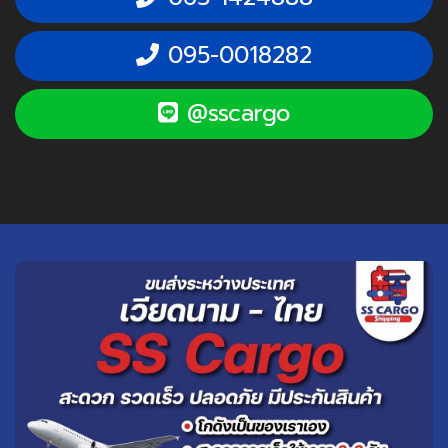
095-0018282
@sscargo